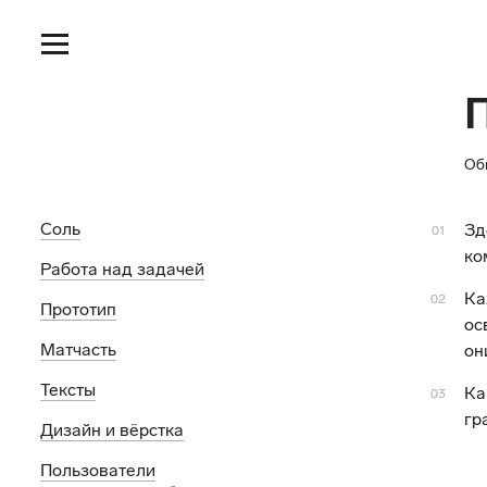
Об
Соль
Зд
01
ко
Работа над задачей
Ка
02
Прототип
ос
Матчасть
он
Тексты
Ка
03
гр
Дизайн и вёрстка
Пользователи