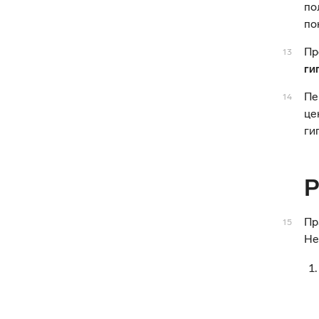
по
по
Пр
13
ги
Пе
14
це
ги
Р
Пр
15
Не