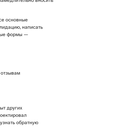
замедлительно вносить
се основные
алидацию, написать
тные формы —
 отзывам
ыт других
роектировал
 узнать обратную