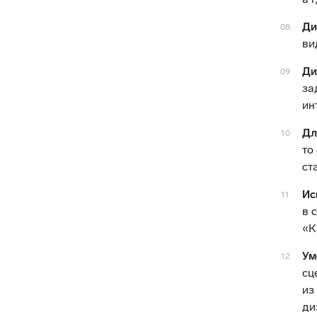
Ди
08
ви
Ди
09
за
ин
Дл
10
то
ст
Ис
11
в 
«К
Ум
12
сц
из
ди