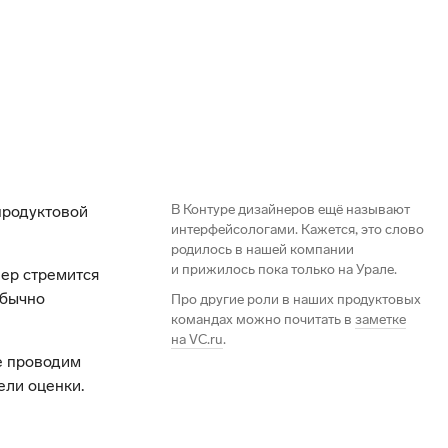
В Контуре дизайнеров ещё называют
продуктовой
интерфейсологами. Кажется, это слово
родилось в нашей компании
и прижилось пока только на Урале.
нер стремится
обычно
Про другие роли в наших продуктовых
командах можно почитать в
заметке
на VC.ru
.
е проводим
ели оценки.