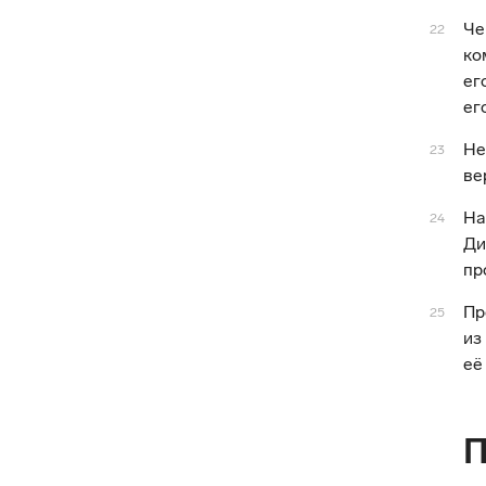
Че
22
ко
ег
ег
Не
23
ве
На
24
Ди
пр
Пр
25
из
её
П