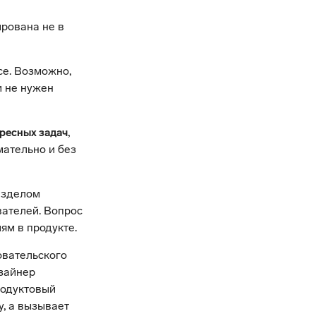
ирована не в
се. Возможно,
и не нужен
,
ресных задач
мательно и без
азделом
вателей. Вопрос
м в продукте.
овательского
зайнер
родуктовый
у, а вызывает