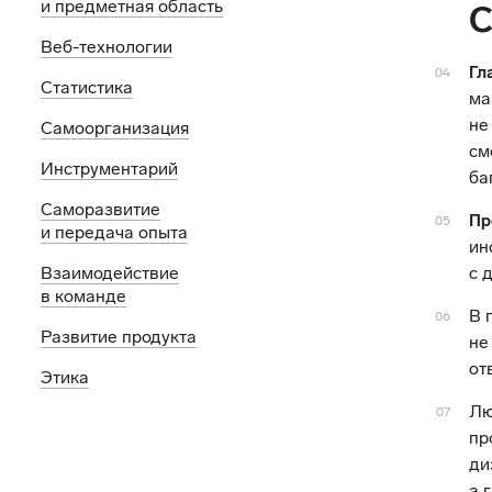
и предметная область
С
Веб-технологии
Гл
04
Статистика
ма
не
Самоорганизация
см
Инструментарий
ба
Саморазвитие
Пр
05
и передача опыта
ин
Взаимодействие
с 
в команде
В 
06
Развитие продукта
не
от
Этика
Лю
07
пр
ди
а 