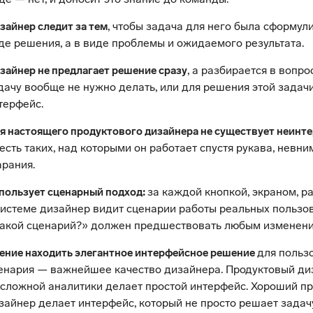
, чтобы задача для него была сформул
зайнер следит за тем
де решения, а в виде проблемы и ожидаемого результата.
, а разбирается в вопро
зайнер не предлагает решение сразу
дачу вообще не нужно делать, или для решения этой задач
терфейс.
я настоящего продуктового дизайнера не существует неинте
 есть таких, над которыми он работает спустя рукава, невни
арания.
за каждой кнопкой, экраном, р
пользует сценарный подход:
системе дизайнер видит сценарии работы реальных пользо
акой сценарий?» должен предшествовать любым изменения
для польз
ение находить элегантное интерфейсное решение
енария — важнейшее качество дизайнера. Продуктовый ди
 сложной аналитики делает простой интерфейс. Хороший п
зайнер делает интерфейс, который не просто решает задач