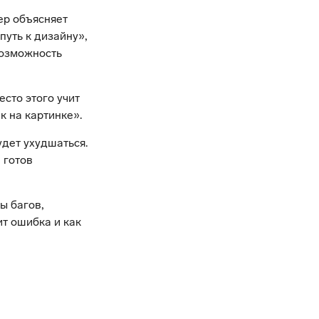
ер объясняет
путь к дизайну»,
возможность
сто этого учит
к на картинке».
дет ухудшаться.
 готов
ы багов,
ит ошибка и как