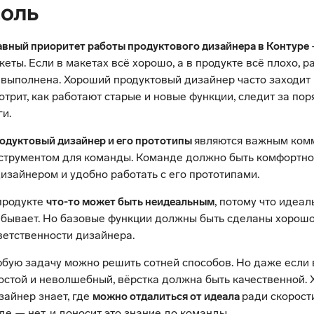
оль
авный приоритет работы продуктового дизайнера в Контуре
кеты. Если в макетах всё хорошо, а в продукте всё плохо, 
 выполнена. Хороший продуктовый дизайнер часто заходит 
отрит, как работают старые и новые функции, следит за пор
ги.
являются важным ком
одуктовый дизайнер и его прототипы
струментом для команды. Команде должно быть комфортно
дизайнером и удобно работать с его прототипами.
продукте
, потому что идеа
что-то может быть неидеальным
 бывает. Но базовые функции должны быть сделаны хорошо,
ветственности дизайнера.
бую задачу можно решить сотней способов. Но даже если
остой и неволшебный, вёрстка должна быть качественной.
зайнер знает, где
ради скорост
можно отдалиться от идеала
где — нет, и доносит это знание до команды.