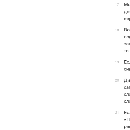
Ме
17
дн
ве
Во
18
по
за
то
Ес
19
си
Ди
20
са
сл
сл
Ес
21
«П
ре