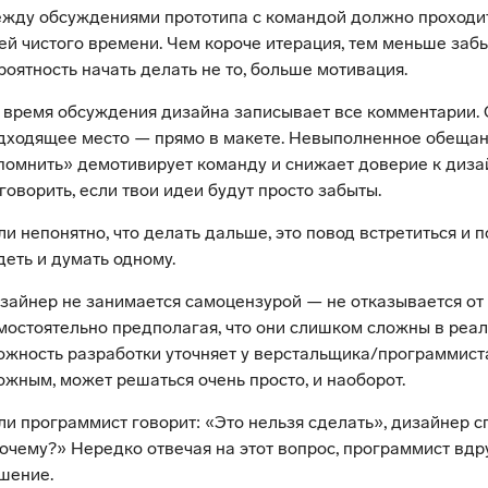
жду обсуждениями прототипа с командой должно проходит
ей чистого времени. Чем короче итерация, тем меньше заб
роятность начать делать не то, больше мотивация.
 время обсуждения дизайна записывает все комментарии.
дходящее место — прямо в макете. Невыполненное обещан
помнить» демотивирует команду и снижает доверие к дизай
 говорить, если твои идеи будут просто забыты.
ли непонятно, что делать дальше, это повод встретиться и п
деть и думать одному.
зайнер не занимается самоцензурой — не отказывается от 
мостоятельно предполагая, что они слишком сложны в реал
ожность разработки уточняет у верстальщика/программиста.
ожным, может решаться очень просто, и наоборот.
ли программист говорит: «Это нельзя сделать», дизайнер 
очему?» Нередко отвечая на этот вопрос, программист вдр
шение.