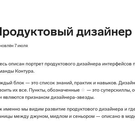
Продуктовый дизайнер
новлён 7 июля
есь описан портрет продуктового дизайнера интерфейсов 
манды Контура.
ждый блок — это список знаний, практик и навыков. Дизай
воить их все. Пункты, обозначенные
— это суперскиллы, 
и являются признаком дизайнера-звезды.
к именно мы видим развитие продуктового дизайнера и гд
аницы между джуном, мидлом и сеньором — описано в мод