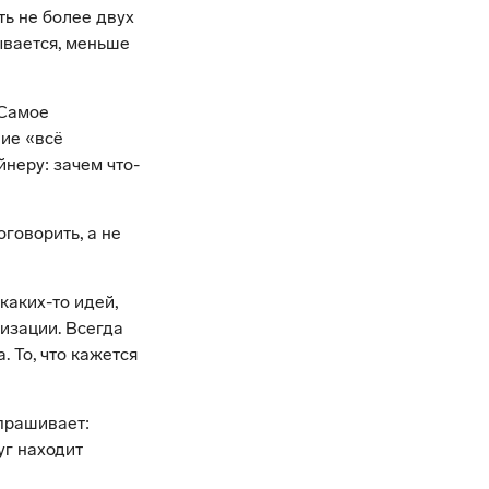
ь не более двух
ывается, меньше
 Самое
ие «всё
неру: зачем что-
оговорить, а не
каких-то идей,
изации. Всегда
 То, что кажется
спрашивает:
уг находит