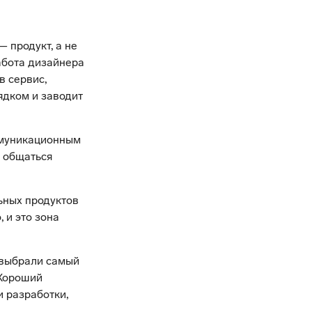
— продукт, а не
работа дизайнера
в сервис,
ядком и заводит
муникационным
 общаться
льных продуктов
 и это зона
 выбрали самый
 Хороший
и разработки,