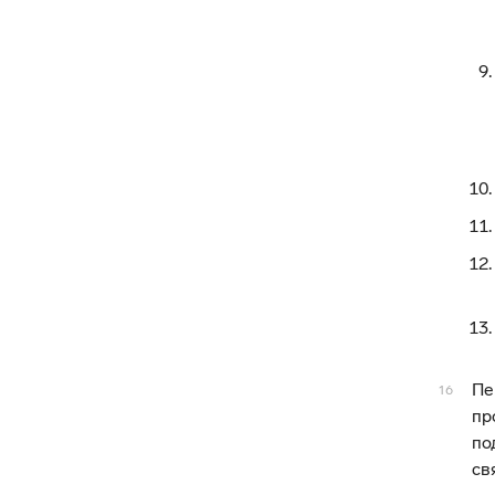
Пе
16
пр
по
св