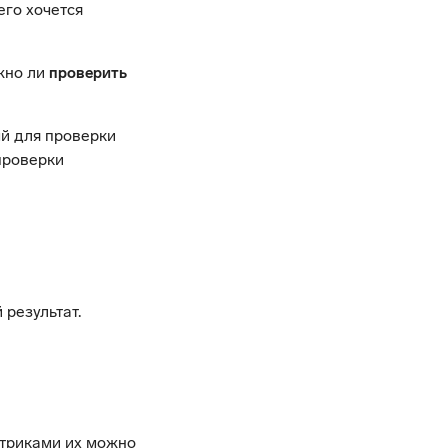
его хочется
ожно ли
проверить
й для проверки
проверки
результат.
етриками их можно