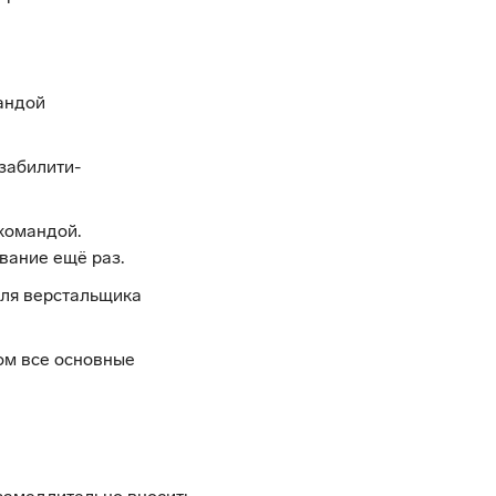
мандой
забилити-
командой.
вание ещё раз.
для верстальщика
ом все основные